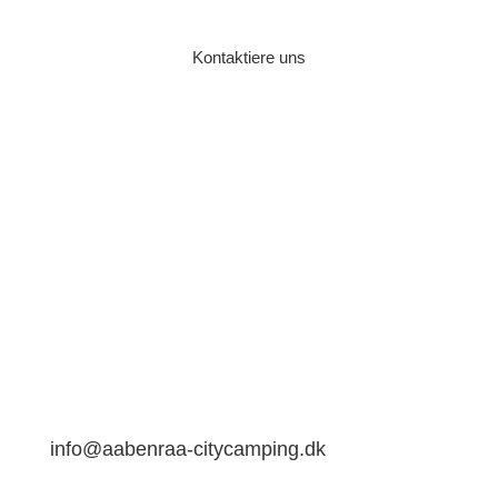
Kontaktiere uns
Aabenraa Citycamping
Sønderskovvej 100A
6200 Aabenraa
info@aabenraa-citycamping.dk