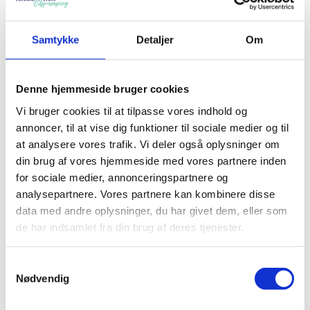
Hund
15 kr.
Samtykke
Detaljer
Om
Strøm pr. dag
45 kr.
Denne hjemmeside bruger cookies
Vi bruger cookies til at tilpasse vores indhold og
Lavsæson:
1/1 – 21/6 + 24/8 – 31/12 ikke Kristi
annoncer, til at vise dig funktioner til sociale medier og til
Himmelfart, pinse og påske
at analysere vores trafik. Vi deler også oplysninger om
Højsæson:
21/6 – 24/8 incl. Kristi Himmelfart,
din brug af vores hjemmeside med vores partnere inden
pinse og påske
for sociale medier, annonceringspartnere og
analysepartnere. Vores partnere kan kombinere disse
Lejebetingelser
data med andre oplysninger, du har givet dem, eller som
Tjek ind fra kl. 14.00 – Tjek ud inden kl. 12.00
de har indsamlet fra din brug af deres tjenester.
Samtykkevalg
Nødvendig