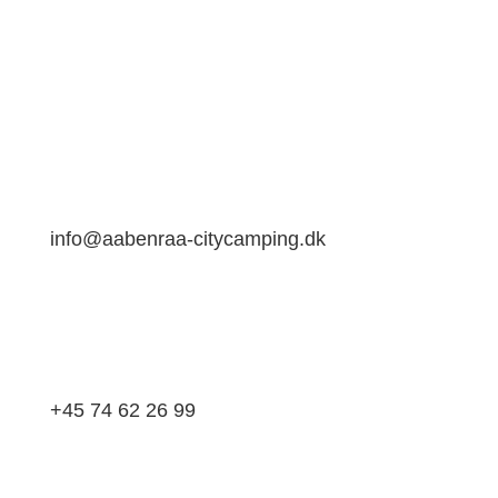
Aabenraa Citycamping
Sønderskovvej 100A
6200 Aabenraa
info@aabenraa-citycamping.dk
+45 74 62 26 99