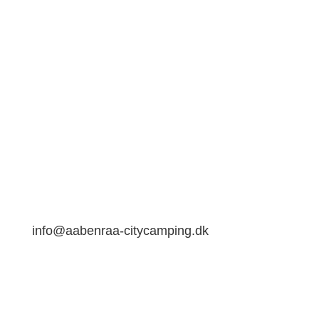
Aabenraa Citycamping
Sønderskovvej 100A
6200 Aabenraa
info@aabenraa-citycamping.dk